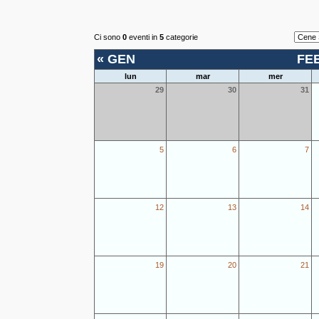
Ci sono
0
eventi in
5
categorie
«
GEN
FE
lun
mar
mer
29
30
31
5
6
7
12
13
14
19
20
21