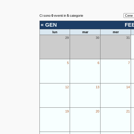
Ci sono
0
eventi in
5
categorie
«
GEN
FE
lun
mar
mer
29
30
31
5
6
7
12
13
14
19
20
21