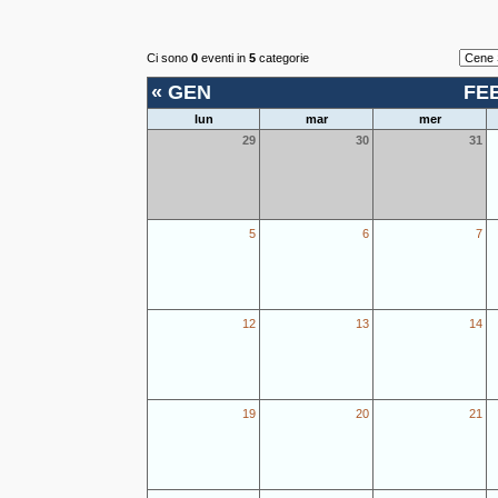
Ci sono
0
eventi in
5
categorie
«
GEN
FE
lun
mar
mer
29
30
31
5
6
7
12
13
14
19
20
21