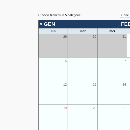
Ci sono
0
eventi in
5
categorie
«
GEN
FE
lun
mar
mer
29
30
31
5
6
7
12
13
14
19
20
21